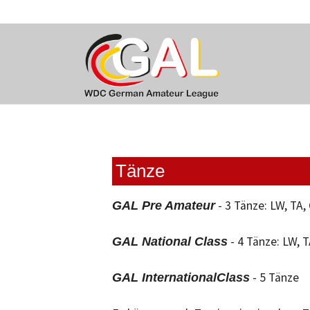
Skip to main content
Tänze
- 3 Tänze: LW, TA, 
GAL Pre Amateur
- 4 Tänze: LW, TA
GAL National Class
- 5 Tänze
GAL International
Class